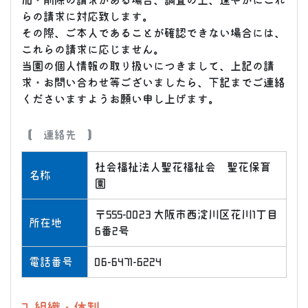
加・削除の請求がある場合、調査の上、速やかにこれ
らの請求に対応致します。
その際、ご本人であることが確認できない場合には、
これらの請求に応じません。
当園の個人情報の取り扱いにつきまして、上記の請
求・お問い合わせ等ございましたら、下記までご連絡
くださいますようお願い申し上げます。
【 連絡先 】
社会福祉法人聖花福祉会 聖花保育
名称
園
〒555-0023 大阪市西淀川区花川1丁目
所在地
6番2号
電話番号
06-6471-6224
7. 組織・体制