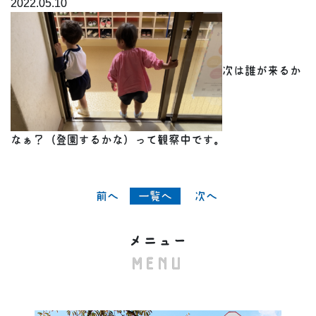
2022.05.10
次は誰が来るか
なぁ？（登園するかな）って観察中です。
« 前へ
一覧へ
次へ »
メニュー
MENU